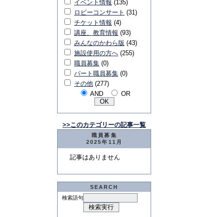
イベント情報
(135)
ロビーコンサート
(31)
チケット情報
(4)
講座、教育情報
(93)
みんなのかわら版
(43)
施設使用の方へ
(255)
職員募集
(0)
パート職員募集
(0)
その他
(277)
AND
OR
>>このカテゴリーの記事一覧
職員募集
2025年11月
記事はありません
SEARCH
検索語句