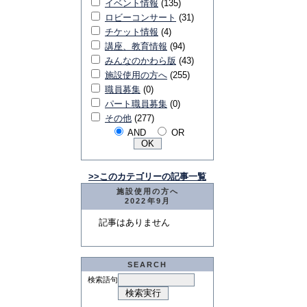
イベント情報
(135)
ロビーコンサート
(31)
チケット情報
(4)
講座、教育情報
(94)
みんなのかわら版
(43)
施設使用の方へ
(255)
職員募集
(0)
パート職員募集
(0)
その他
(277)
AND
OR
>>このカテゴリーの記事一覧
施設使用の方へ
2022年9月
記事はありません
SEARCH
検索語句