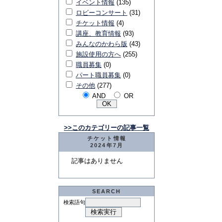
イベント情報
(135)
ロビーコンサート
(31)
チケット情報
(4)
講座、教育情報
(93)
みんなのかわら版
(43)
施設使用の方へ
(255)
職員募集
(0)
パート職員募集
(0)
その他
(277)
AND
OR
>>このカテゴリーの記事一覧
チケット情報
2024年7月
記事はありません
SEARCH
検索語句