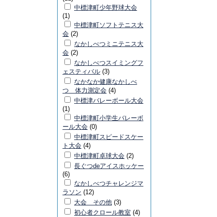
中標津町少年野球大会
(1)
中標津町ソフトテニス大
会
(2)
なかしべつミニテニス大
会
(2)
なかしべつスイミングフ
ェスティバル
(3)
なかなか健康なかしべ
つ 体力測定会
(4)
中標津バレーボール大会
(1)
中標津町小学生バレーボ
ール大会
(0)
中標津町スピードスケー
ト大会
(4)
中標津町卓球大会
(2)
長ぐつdeアイスホッケー
(6)
なかしべつチャレンジマ
ラソン
(12)
大会 その他
(3)
初心者クロール教室
(4)