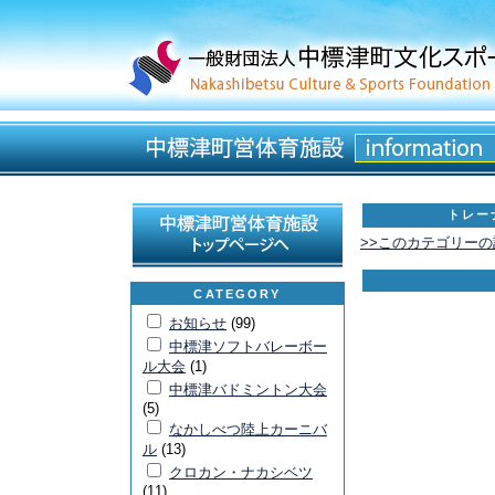
トレー
>>このカテゴリー
CATEGORY
お知らせ
(99)
中標津ソフトバレーボー
ル大会
(1)
中標津バドミントン大会
(5)
なかしべつ陸上カーニバ
ル
(13)
クロカン・ナカシベツ
(11)