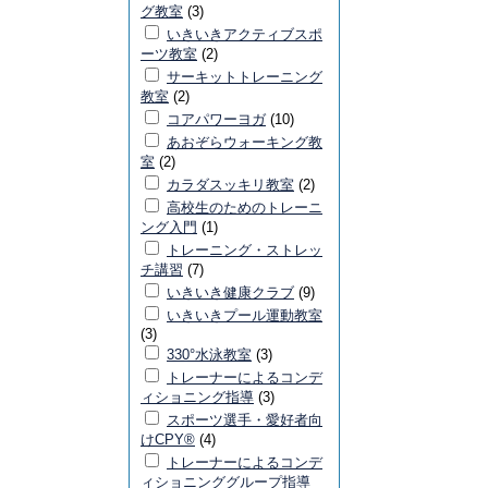
グ教室
(3)
いきいきアクティブスポ
ーツ教室
(2)
サーキットトレーニング
教室
(2)
コアパワーヨガ
(10)
あおぞらウォーキング教
室
(2)
カラダスッキリ教室
(2)
高校生のためのトレーニ
ング入門
(1)
トレーニング・ストレッ
チ講習
(7)
いきいき健康クラブ
(9)
いきいきプール運動教室
(3)
330°水泳教室
(3)
トレーナーによるコンデ
ィショニング指導
(3)
スポーツ選手・愛好者向
けCPY®
(4)
トレーナーによるコンデ
ィショニンググループ指導