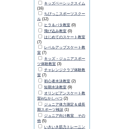
キッズベーシックスイム
(16)
ちびっこスポーツスクー
ル
(12)
ヒラ＆バタ教室
(0)
飛び込み教室
(0)
はじめてのスケート教室
(7)
レベルアップスケート教
室
(7)
キッズ・ジュニアスポー
ツ体験教室
(3)
チャレンジクラブ体験教
室
(7)
初心者水泳教室
(2)
短期水泳教室
(9)
オリンピアンスケート教
室inなかしべつ
(2)
ジュニア体力測定＆成長
期スポーツ検診
(1)
ジュニア向け教室 その
他
(5)
いきいき筋力トレーニン