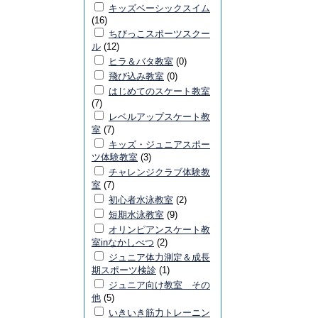
キッズベーシックスイム
(16)
ちびっこスポーツスクー
ル
(12)
ヒラ＆バタ教室
(0)
飛び込み教室
(0)
はじめてのスケート教室
(7)
レベルアップスケート教
室
(7)
キッズ・ジュニアスポー
ツ体験教室
(3)
チャレンジクラブ体験教
室
(7)
初心者水泳教室
(2)
短期水泳教室
(9)
オリンピアンスケート教
室inなかしべつ
(2)
ジュニア体力測定＆成長
期スポーツ検診
(1)
ジュニア向け教室 その
他
(5)
いきいき筋力トレーニン