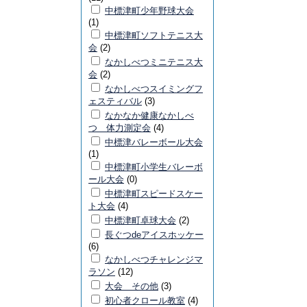
中標津町少年野球大会
(1)
中標津町ソフトテニス大
会
(2)
なかしべつミニテニス大
会
(2)
なかしべつスイミングフ
ェスティバル
(3)
なかなか健康なかしべ
つ 体力測定会
(4)
中標津バレーボール大会
(1)
中標津町小学生バレーボ
ール大会
(0)
中標津町スピードスケー
ト大会
(4)
中標津町卓球大会
(2)
長ぐつdeアイスホッケー
(6)
なかしべつチャレンジマ
ラソン
(12)
大会 その他
(3)
初心者クロール教室
(4)