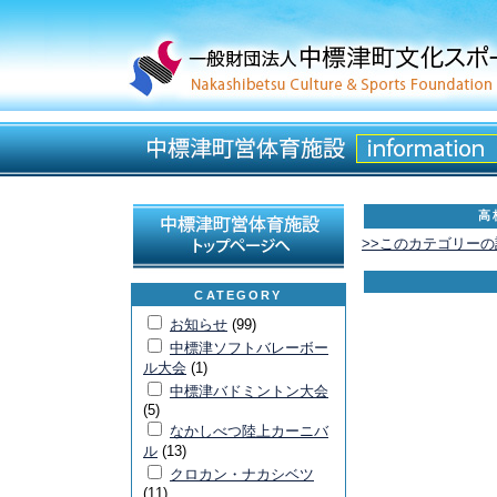
高
>>このカテゴリー
CATEGORY
お知らせ
(99)
中標津ソフトバレーボー
ル大会
(1)
中標津バドミントン大会
(5)
なかしべつ陸上カーニバ
ル
(13)
クロカン・ナカシベツ
(11)