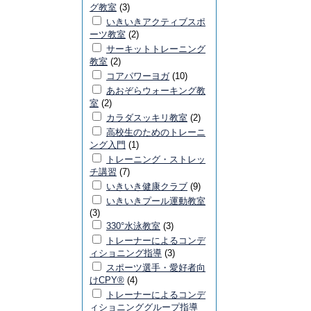
グ教室
(3)
いきいきアクティブスポ
ーツ教室
(2)
サーキットトレーニング
教室
(2)
コアパワーヨガ
(10)
あおぞらウォーキング教
室
(2)
カラダスッキリ教室
(2)
高校生のためのトレーニ
ング入門
(1)
トレーニング・ストレッ
チ講習
(7)
いきいき健康クラブ
(9)
いきいきプール運動教室
(3)
330°水泳教室
(3)
トレーナーによるコンデ
ィショニング指導
(3)
スポーツ選手・愛好者向
けCPY®
(4)
トレーナーによるコンデ
ィショニンググループ指導