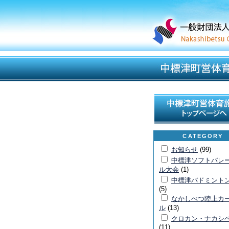
CATEGORY
お知らせ
(99)
中標津ソフトバレ
ル大会
(1)
中標津バドミント
(5)
なかしべつ陸上カ
ル
(13)
クロカン・ナカシ
(11)