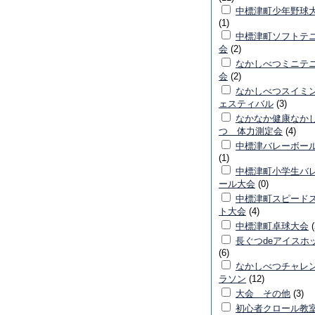
中標津町少年野球
(1)
中標津町ソフトテ
会
(2)
なかしべつミニテ
会
(2)
なかしべつスイミ
ェスティバル
(3)
なかなか健康なか
つ 体力測定会
(4)
中標津バレーボー
(1)
中標津町小学生バ
ール大会
(0)
中標津町スピード
ト大会
(4)
中標津町卓球大会
(
長ぐつdeアイスホ
(6)
なかしべつチャレ
ラソン
(12)
大会 その他
(3)
初心者クロール教