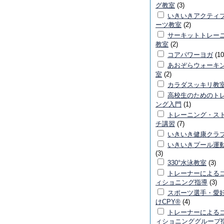
グ教室
(3)
いきいきアクティ
ーツ教室
(2)
サーキットトレー
教室
(2)
コアパワーヨガ
(10
あおぞらウォーキ
室
(2)
カラダスッキリ教
高校生のためのト
ング入門
(1)
トレーニング・ス
チ講習
(7)
いきいき健康クラ
いきいきプール運
(3)
330°水泳教室
(3)
トレーナーによる
ィショニング指導
(3)
スポーツ選手・愛
けCPY®
(4)
トレーナーによる
ィショニンググループ