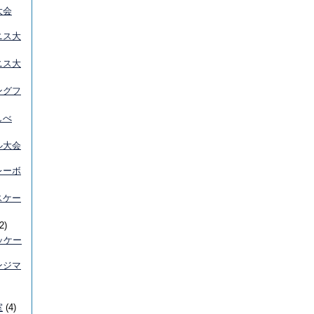
大会
ニス大
ニス大
ングフ
しべ
ル大会
レーボ
スケー
2)
ッケー
ンジマ
室
(4)