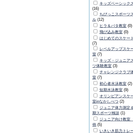
キッズベーシック
(16)
ちびっこスポーツ
ル
(12)
ヒラ＆バタ教室
(0)
飛び込み教室
(0)
はじめてのスケー
(7)
レベルアップスケ
室
(7)
キッズ・ジュニア
ツ体験教室
(3)
チャレンジクラブ
室
(7)
初心者水泳教室
(2)
短期水泳教室
(9)
オリンピアンスケ
室inなかしべつ
(2)
ジュニア体力測定
期スポーツ検診
(1)
ジュニア向け教室
他
(5)
いきいき筋力トレ