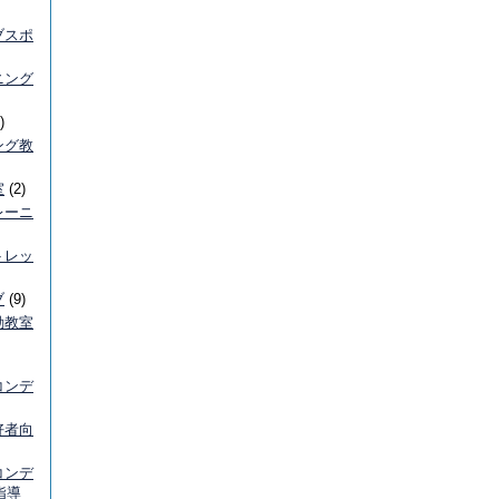
ブスポ
ニング
)
ング教
室
(2)
レーニ
トレッ
ブ
(9)
動教室
コンデ
好者向
コンデ
指導