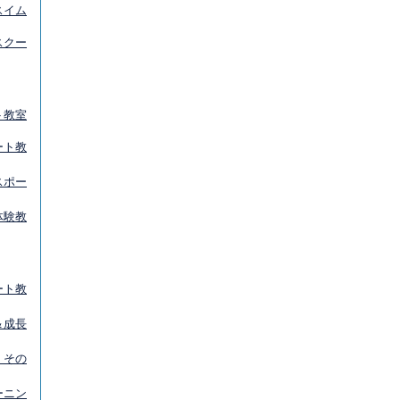
スイム
スクー
ト教室
ート教
スポー
体験教
ート教
＆成長
 その
ーニン