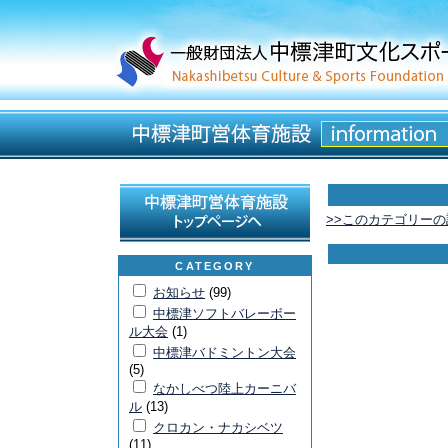
>>このカテゴリー
CATEGORY
お知らせ
(99)
中標津ソフトバレーボー
ル大会
(1)
中標津バドミントン大会
(5)
なかしべつ陸上カーニバ
ル
(13)
クロカン・ナカシベツ
(11)