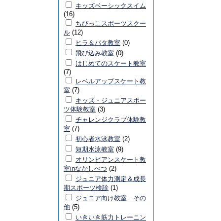
キッズベーシックスイム
(16)
ちびっこスポーツスクー
ル
(12)
ヒラ＆バタ教室
(0)
飛び込み教室
(0)
はじめてのスケート教室
(7)
レベルアップスケート教
室
(7)
キッズ・ジュニアスポー
ツ体験教室
(3)
チャレンジクラブ体験教
室
(7)
初心者水泳教室
(2)
短期水泳教室
(9)
オリンピアンスケート教
室inなかしべつ
(2)
ジュニア体力測定＆成長
期スポーツ検診
(1)
ジュニア向け教室 その
他
(5)
いきいき筋力トレーニン