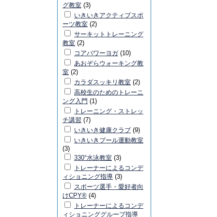
グ教室
(3)
いきいきアクティブスポ
ーツ教室
(2)
サーキットトレーニング
教室
(2)
コアパワーヨガ
(10)
あおぞらウォーキング教
室
(2)
カラダスッキリ教室
(2)
高校生のためのトレーニ
ング入門
(1)
トレーニング・ストレッ
チ講習
(7)
いきいき健康クラブ
(9)
いきいきプール運動教室
(3)
330°水泳教室
(3)
トレーナーによるコンデ
ィショニング指導
(3)
スポーツ選手・愛好者向
けCPY®
(4)
トレーナーによるコンデ
ィショニンググループ指導