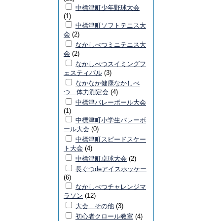
中標津町少年野球大会
(1)
中標津町ソフトテニス大
会
(2)
なかしべつミニテニス大
会
(2)
なかしべつスイミングフ
ェスティバル
(3)
なかなか健康なかしべ
つ 体力測定会
(4)
中標津バレーボール大会
(1)
中標津町小学生バレーボ
ール大会
(0)
中標津町スピードスケー
ト大会
(4)
中標津町卓球大会
(2)
長ぐつdeアイスホッケー
(6)
なかしべつチャレンジマ
ラソン
(12)
大会 その他
(3)
初心者クロール教室
(4)