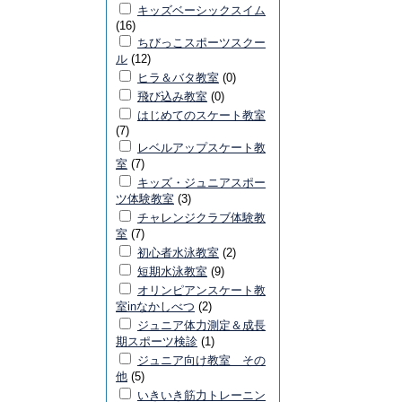
キッズベーシックスイム
(16)
ちびっこスポーツスクー
ル
(12)
ヒラ＆バタ教室
(0)
飛び込み教室
(0)
はじめてのスケート教室
(7)
レベルアップスケート教
室
(7)
キッズ・ジュニアスポー
ツ体験教室
(3)
チャレンジクラブ体験教
室
(7)
初心者水泳教室
(2)
短期水泳教室
(9)
オリンピアンスケート教
室inなかしべつ
(2)
ジュニア体力測定＆成長
期スポーツ検診
(1)
ジュニア向け教室 その
他
(5)
いきいき筋力トレーニン