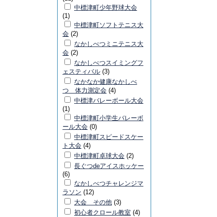
中標津町少年野球大会
(1)
中標津町ソフトテニス大
会
(2)
なかしべつミニテニス大
会
(2)
なかしべつスイミングフ
ェスティバル
(3)
なかなか健康なかしべ
つ 体力測定会
(4)
中標津バレーボール大会
(1)
中標津町小学生バレーボ
ール大会
(0)
中標津町スピードスケー
ト大会
(4)
中標津町卓球大会
(2)
長ぐつdeアイスホッケー
(6)
なかしべつチャレンジマ
ラソン
(12)
大会 その他
(3)
初心者クロール教室
(4)