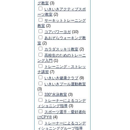
グ教室
(3)
いきいきアクティブスポ
ーツ教室
(2)
サーキットトレーニング
教室
(2)
コアパワーヨガ
(10)
あおぞらウォーキング教
室
(2)
カラダスッキリ教室
(2)
高校生のためのトレーニ
ング入門
(1)
トレーニング・ストレッ
チ講習
(7)
いきいき健康クラブ
(9)
いきいきプール運動教室
(3)
330°水泳教室
(3)
トレーナーによるコンデ
ィショニング指導
(3)
スポーツ選手・愛好者向
けCPY®
(4)
トレーナーによるコンデ
ィショニンググループ指導