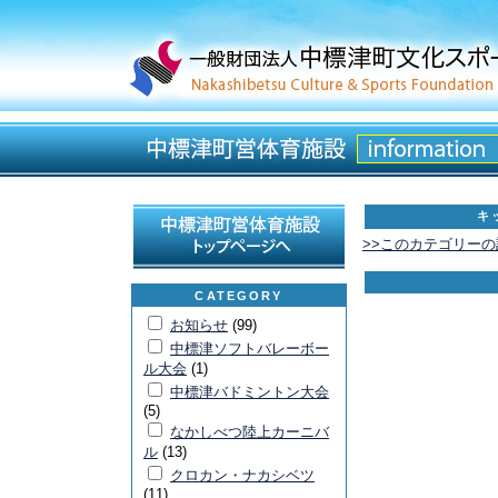
キ
>>このカテゴリー
CATEGORY
お知らせ
(99)
中標津ソフトバレーボー
ル大会
(1)
中標津バドミントン大会
(5)
なかしべつ陸上カーニバ
ル
(13)
クロカン・ナカシベツ
(11)