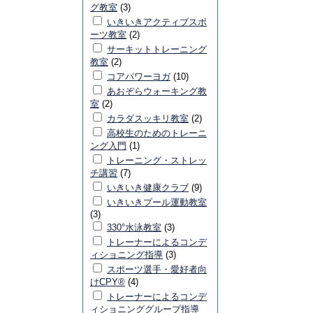
グ教室
(3)
いきいきアクティブスポ
ーツ教室
(2)
サーキットトレーニング
教室
(2)
コアパワーヨガ
(10)
あおぞらウォーキング教
室
(2)
カラダスッキリ教室
(2)
高校生のためのトレーニ
ング入門
(1)
トレーニング・ストレッ
チ講習
(7)
いきいき健康クラブ
(9)
いきいきプール運動教室
(3)
330°水泳教室
(3)
トレーナーによるコンデ
ィショニング指導
(3)
スポーツ選手・愛好者向
けCPY®
(4)
トレーナーによるコンデ
ィショニンググループ指導