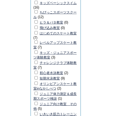
キッズベーシックスイム
(16)
ちびっこスポーツスクー
ル
(12)
ヒラ＆バタ教室
(0)
飛び込み教室
(0)
はじめてのスケート教室
(7)
レベルアップスケート教
室
(7)
キッズ・ジュニアスポー
ツ体験教室
(3)
チャレンジクラブ体験教
室
(7)
初心者水泳教室
(2)
短期水泳教室
(9)
オリンピアンスケート教
室inなかしべつ
(2)
ジュニア体力測定＆成長
期スポーツ検診
(1)
ジュニア向け教室 その
他
(5)
いきいき筋力トレーニン