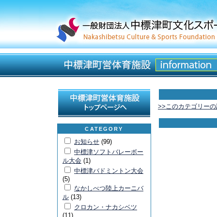
>>このカテゴリー
CATEGORY
お知らせ
(99)
中標津ソフトバレーボー
ル大会
(1)
中標津バドミントン大会
(5)
なかしべつ陸上カーニバ
ル
(13)
クロカン・ナカシベツ
(11)