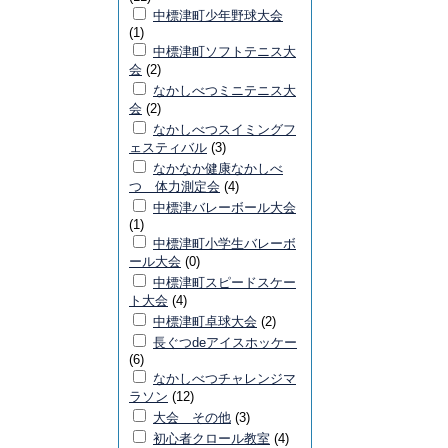
中標津町少年野球大会
(1)
中標津町ソフトテニス大
会
(2)
なかしべつミニテニス大
会
(2)
なかしべつスイミングフ
ェスティバル
(3)
なかなか健康なかしべ
つ 体力測定会
(4)
中標津バレーボール大会
(1)
中標津町小学生バレーボ
ール大会
(0)
中標津町スピードスケー
ト大会
(4)
中標津町卓球大会
(2)
長ぐつdeアイスホッケー
(6)
なかしべつチャレンジマ
ラソン
(12)
大会 その他
(3)
初心者クロール教室
(4)