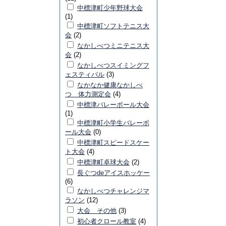
中標津町少年野球大会
(1)
中標津町ソフトテニス大
会
(2)
なかしべつミニテニス大
会
(2)
なかしべつスイミングフ
ェスティバル
(3)
なかなか健康なかしべ
つ 体力測定会
(4)
中標津バレーボール大会
(1)
中標津町小学生バレーボ
ール大会
(0)
中標津町スピードスケー
ト大会
(4)
中標津町卓球大会
(2)
長ぐつdeアイスホッケー
(6)
なかしべつチャレンジマ
ラソン
(12)
大会 その他
(3)
初心者クロール教室
(4)