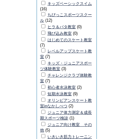
キッズベーシックスイム
(16)
ちびっこスポーツスクー
ル
(12)
ヒラ＆バタ教室
(0)
飛び込み教室
(0)
はじめてのスケート教室
(7)
レベルアップスケート教
室
(7)
キッズ・ジュニアスポー
ツ体験教室
(3)
チャレンジクラブ体験教
室
(7)
初心者水泳教室
(2)
短期水泳教室
(9)
オリンピアンスケート教
室inなかしべつ
(2)
ジュニア体力測定＆成長
期スポーツ検診
(1)
ジュニア向け教室 その
他
(5)
いきいき筋力トレーニン