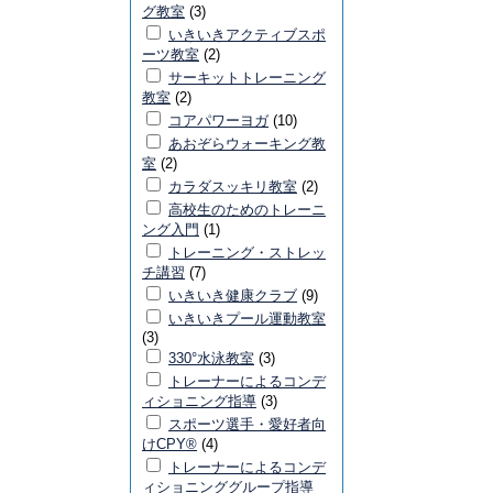
グ教室
(3)
いきいきアクティブスポ
ーツ教室
(2)
サーキットトレーニング
教室
(2)
コアパワーヨガ
(10)
あおぞらウォーキング教
室
(2)
カラダスッキリ教室
(2)
高校生のためのトレーニ
ング入門
(1)
トレーニング・ストレッ
チ講習
(7)
いきいき健康クラブ
(9)
いきいきプール運動教室
(3)
330°水泳教室
(3)
トレーナーによるコンデ
ィショニング指導
(3)
スポーツ選手・愛好者向
けCPY®
(4)
トレーナーによるコンデ
ィショニンググループ指導