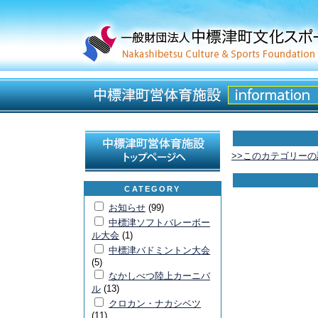
>>このカテゴリー
CATEGORY
お知らせ
(99)
中標津ソフトバレーボー
ル大会
(1)
中標津バドミントン大会
(5)
なかしべつ陸上カーニバ
ル
(13)
クロカン・ナカシベツ
(11)