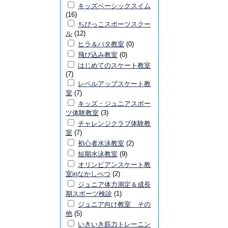
キッズベーシックスイム
(16)
ちびっこスポーツスクー
ル
(12)
ヒラ＆バタ教室
(0)
飛び込み教室
(0)
はじめてのスケート教室
(7)
レベルアップスケート教
室
(7)
キッズ・ジュニアスポー
ツ体験教室
(3)
チャレンジクラブ体験教
室
(7)
初心者水泳教室
(2)
短期水泳教室
(9)
オリンピアンスケート教
室inなかしべつ
(2)
ジュニア体力測定＆成長
期スポーツ検診
(1)
ジュニア向け教室 その
他
(5)
いきいき筋力トレーニン