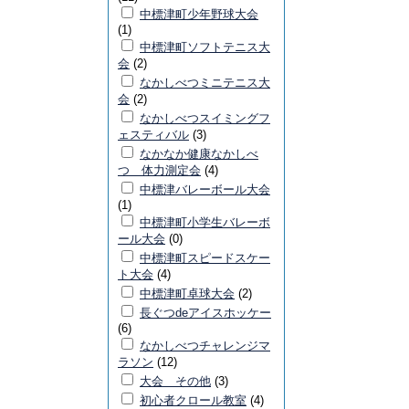
中標津町少年野球大会
(1)
中標津町ソフトテニス大
会
(2)
なかしべつミニテニス大
会
(2)
なかしべつスイミングフ
ェスティバル
(3)
なかなか健康なかしべ
つ 体力測定会
(4)
中標津バレーボール大会
(1)
中標津町小学生バレーボ
ール大会
(0)
中標津町スピードスケー
ト大会
(4)
中標津町卓球大会
(2)
長ぐつdeアイスホッケー
(6)
なかしべつチャレンジマ
ラソン
(12)
大会 その他
(3)
初心者クロール教室
(4)