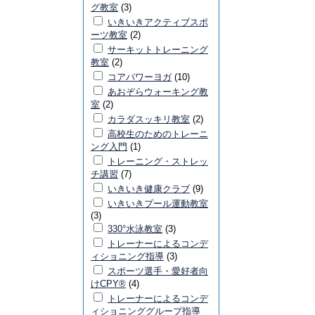
グ教室
(3)
いきいきアクティブスポ
ーツ教室
(2)
サーキットトレーニング
教室
(2)
コアパワーヨガ
(10)
あおぞらウォーキング教
室
(2)
カラダスッキリ教室
(2)
高校生のためのトレーニ
ング入門
(1)
トレーニング・ストレッ
チ講習
(7)
いきいき健康クラブ
(9)
いきいきプール運動教室
(3)
330°水泳教室
(3)
トレーナーによるコンデ
ィショニング指導
(3)
スポーツ選手・愛好者向
けCPY®
(4)
トレーナーによるコンデ
ィショニンググループ指導