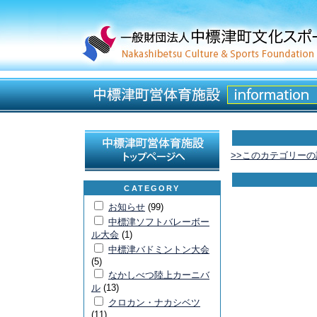
>>このカテゴリー
CATEGORY
お知らせ
(99)
中標津ソフトバレーボー
ル大会
(1)
中標津バドミントン大会
(5)
なかしべつ陸上カーニバ
ル
(13)
クロカン・ナカシベツ
(11)