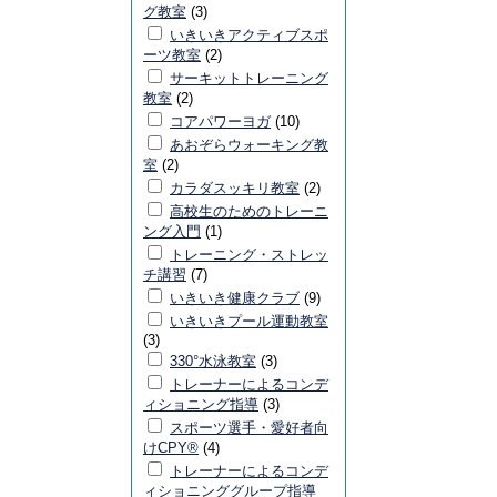
グ教室
(3)
いきいきアクティブスポ
ーツ教室
(2)
サーキットトレーニング
教室
(2)
コアパワーヨガ
(10)
あおぞらウォーキング教
室
(2)
カラダスッキリ教室
(2)
高校生のためのトレーニ
ング入門
(1)
トレーニング・ストレッ
チ講習
(7)
いきいき健康クラブ
(9)
いきいきプール運動教室
(3)
330°水泳教室
(3)
トレーナーによるコンデ
ィショニング指導
(3)
スポーツ選手・愛好者向
けCPY®
(4)
トレーナーによるコンデ
ィショニンググループ指導