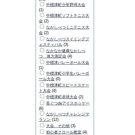
中標津町少年野球大会
(1)
中標津町ソフトテニス大
会
(2)
なかしべつミニテニス大
会
(2)
なかしべつスイミングフ
ェスティバル
(3)
なかなか健康なかしべ
つ 体力測定会
(4)
中標津バレーボール大会
(1)
中標津町小学生バレーボ
ール大会
(0)
中標津町スピードスケー
ト大会
(4)
中標津町卓球大会
(2)
長ぐつdeアイスホッケー
(6)
なかしべつチャレンジマ
ラソン
(12)
大会 その他
(3)
初心者クロール教室
(4)