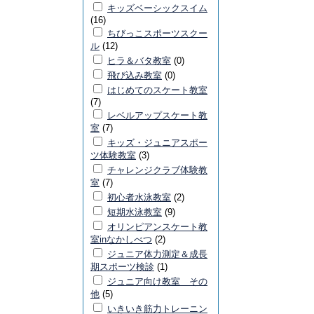
キッズベーシックスイム
(16)
ちびっこスポーツスクー
ル
(12)
ヒラ＆バタ教室
(0)
飛び込み教室
(0)
はじめてのスケート教室
(7)
レベルアップスケート教
室
(7)
キッズ・ジュニアスポー
ツ体験教室
(3)
チャレンジクラブ体験教
室
(7)
初心者水泳教室
(2)
短期水泳教室
(9)
オリンピアンスケート教
室inなかしべつ
(2)
ジュニア体力測定＆成長
期スポーツ検診
(1)
ジュニア向け教室 その
他
(5)
いきいき筋力トレーニン