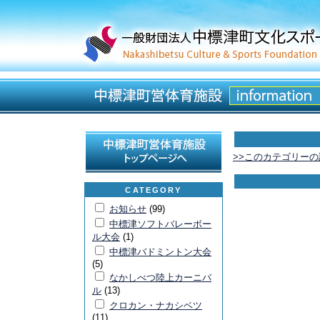
>>このカテゴリー
CATEGORY
お知らせ
(99)
中標津ソフトバレーボー
ル大会
(1)
中標津バドミントン大会
(5)
なかしべつ陸上カーニバ
ル
(13)
クロカン・ナカシベツ
(11)