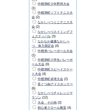
中標津町少年野球大会
(1)
中標津町ソフトテニス大
会
(2)
なかしべつミニテニス大
会
(2)
なかしべつスイミングフ
ェスティバル
(3)
なかなか健康なかしべ
つ 体力測定会
(4)
中標津バレーボール大会
(1)
中標津町小学生バレーボ
ール大会
(0)
中標津町スピードスケー
ト大会
(4)
中標津町卓球大会
(2)
長ぐつdeアイスホッケー
(6)
なかしべつチャレンジマ
ラソン
(12)
大会 その他
(3)
初心者クロール教室
(4)