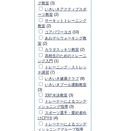
グ教室
(3)
いきいきアクティブスポ
ーツ教室
(2)
サーキットトレーニング
教室
(2)
コアパワーヨガ
(10)
あおぞらウォーキング教
室
(2)
カラダスッキリ教室
(2)
高校生のためのトレーニ
ング入門
(1)
トレーニング・ストレッ
チ講習
(7)
いきいき健康クラブ
(9)
いきいきプール運動教室
(3)
330°水泳教室
(3)
トレーナーによるコンデ
ィショニング指導
(3)
スポーツ選手・愛好者向
けCPY®
(4)
トレーナーによるコンデ
ィショニンググループ指導