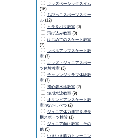
キッズベーシックスイム
(16)
ちびっこスポーツスクー
ル
(12)
ヒラ＆バタ教室
(0)
飛び込み教室
(0)
はじめてのスケート教室
(7)
レベルアップスケート教
室
(7)
キッズ・ジュニアスポー
ツ体験教室
(3)
チャレンジクラブ体験教
室
(7)
初心者水泳教室
(2)
短期水泳教室
(9)
オリンピアンスケート教
室inなかしべつ
(2)
ジュニア体力測定＆成長
期スポーツ検診
(1)
ジュニア向け教室 その
他
(5)
いきいき筋力トレーニン