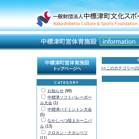
>>このカテゴリー
CATEGORY
お知らせ
(99)
中標津ソフトバレーボー
ル大会
(1)
中標津バドミントン大会
(5)
なかしべつ陸上カーニバ
ル
(13)
クロカン・ナカシベツ
(11)