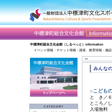
中標津町総合文化会館（しるべっと）information
イベント情報・チケット情報・講座、教育情報・施設
<<
みんなの
○こども
と き／６
ところ／
CATEGORY
入場無料