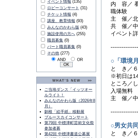
イベント情報
(135)
内 容／ 
ロビーコンサート
(31)
職体験
チケット情報
(4)
主 催／
講座、教育情報
(93)
共 催／
みんなのかわら版
(43)
イベント
施設使用の方へ
(255)
職員募集
(0)
--------------
パート職員募集
(0)
その他
(277)
AND
OR
○「環境
と き／６
※初日は1
WHAT'S NEW
>>
ところ／
ご当地ダンス「イッツオー
入場無料
ルライト！
主 催／
みんなのかわら版（2026年8
月）
--------------
釧根「絵手紙」移動展
ブルースカイコンサート
第79回 中標津町芸術文化祭
○男女共
参加者募
と き／６
第42回 中標津書道公募展