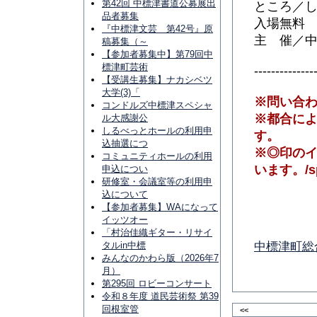
第42回 中標津書道公募展出
ところ／
品者募集
入場無料
『中標津文芸 第42号』原
主 催／
稿募集（～
【参加者募集中】第79回中
標津町芸術
--------------
【受講生募集】ナカシベツ
大学(3)「
※問い合わ
コンドルズ中標津スペシャ
※都合に
ル大感謝公
しるべっとホールの利用申
す。
込抽選につ
※◎印の
コミュニティホールの利用
います。/s
申込につい
研修室・会議室等の利用申
込について
【参加者募集】WAになって
イッツオー
「村治佳織ギター・リサイ
中標津町総
タルin中標
みんなのかわら版（2026年7
月）
第295回 ロビーコンサート
令和８年度 道民芸術祭 第39
回根室管
<<