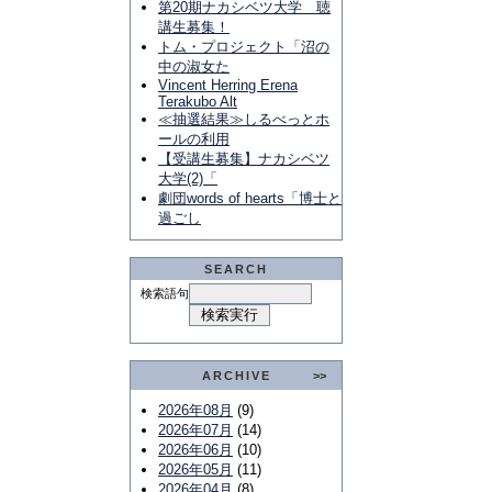
第20期ナカシベツ大学 聴
講生募集！
トム・プロジェクト「沼の
中の淑女た
Vincent Herring Erena
Terakubo Alt
≪抽選結果≫しるべっとホ
ールの利用
【受講生募集】ナカシベツ
大学(2)「
劇団words of hearts「博士と
過ごし
SEARCH
検索語句
ARCHIVE
>>
2026年08月
(9)
2026年07月
(14)
2026年06月
(10)
2026年05月
(11)
2026年04月
(8)