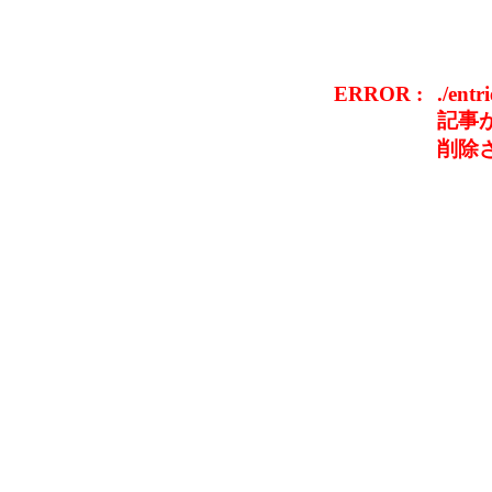
ERROR :
./entr
記事
削除さ