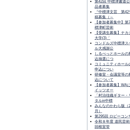
第42回 中標津書道
品者募集
『中標津文芸 第42
稿募集（～
【参加者募集中】第7
標津町芸術
【受講生募集】ナカ
大学(3)「
コンドルズ中標津ス
ル大感謝公
しるべっとホールの
込抽選につ
コミュニティホール
申込につい
研修室・会議室等の
込について
【参加者募集】WA
イッツオー
「村治佳織ギター・
タルin中標
みんなのかわら版（20
月）
第295回 ロビーコン
令和８年度 道民芸術祭
回根室管