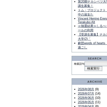
第20期ナカシベツ大
講生募集！
トム・プロジェクト
中の淑女た
Vincent Herring Eren
Terakubo Alt
≪抽選結果≫しるべ
ールの利用
【受講生募集】ナカ
大学(2)「
劇団words of hear
過ごし
SEARCH
検索語句
ARCHIVE
2026年08月
(9)
2026年07月
(14)
2026年06月
(10)
2026年05月
(11)
2026年04月
(8)