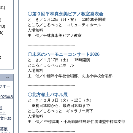
----------------------------------------
31)
〇第９回平林真永美ピアノ教室発表会
と き／１月12日（月・祝） 13時30分開演
)
ところ／しるべっと コミュニティホール
43)
入場無料
5)
主 催／平林真永美ピアノ教室
----------------------------------------
〇未来のハーモニーコンサート2026
R
と き／１月17日（土） 15時開演
ところ／しるべっとホール
入場無料
主 催／中標津小学校合唱部、丸山小学校合唱部
>>
----------------------------------------
ツオー
〇北方領土パネル展
26年8
と き／２月３日（火）～12日（木）
※初日10時から、最終日10時まで
展
ところ／しるべっと ギャラリー廊下
ート
入場無料
術文化祭
主 催／ 中標津町・千島歯舞諸島居住者連盟中標津支部
公募展
----------------------------------------