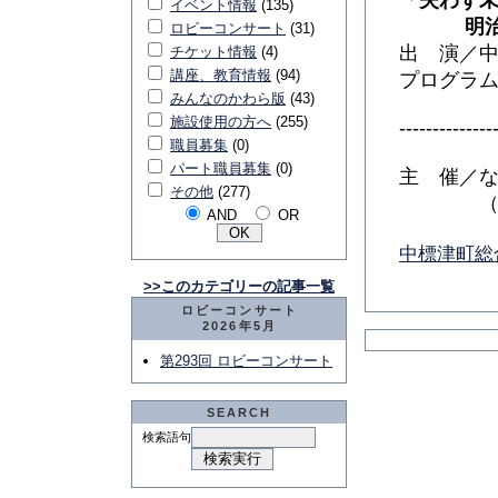
「失わず
イベント情報
(135)
明治・
ロビーコンサート
(31)
出 演／
チケット情報
(4)
講座、教育情報
(94)
プログラ
みんなのかわら版
(43)
施設使用の方へ
(255)
--------------
職員募集
(0)
パート職員募集
(0)
主 催／
その他
(277)
（ 一財
AND
OR
中標津町総
>>このカテゴリーの記事一覧
ロビーコンサート
2026年5月
第293回 ロビーコンサート
SEARCH
検索語句