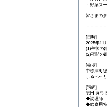
・野菜ス
皆さまの参
＝＝＝＝
[日時]
2025年11
(1)午後の
(2)夜間の
[会場]
中標津町
しるべっ
[講師]
袰田 眞弓 
◆調理師
◆給食用