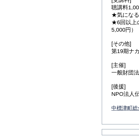
[受講料]
聴講料1,0
★気にな
★6回以上
5,000円）
[その他]
第19期ナ
[主催]
一般財団
[後援]
NPO法
中標津町総