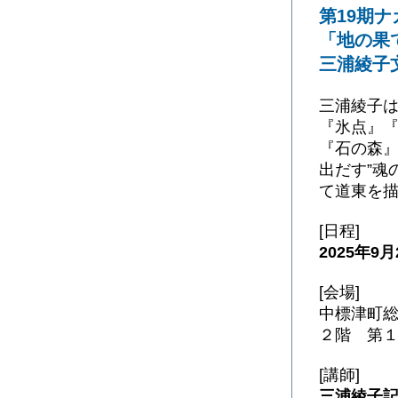
第19期
「地の果
三浦綾子
三浦綾子
『氷点』
『石の森』
出だす”魂
て道東を
[日程]
2025年9月
[会場]
中標津町
２階 第
[講師]
三浦綾子記