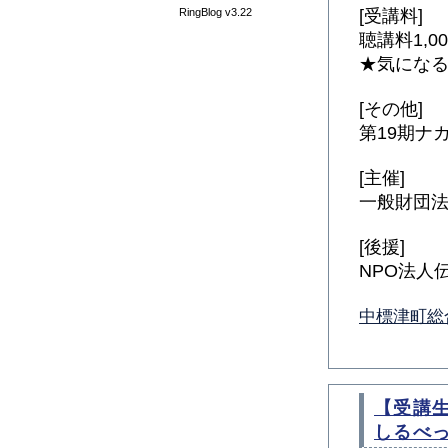
RingBlog v3.22
[受講料]
聴講料1,0
★気にな
[その他]
第19期ナ
[主催]
一般財団
[後援]
NPO法
中標津町総
【受講
しるべ