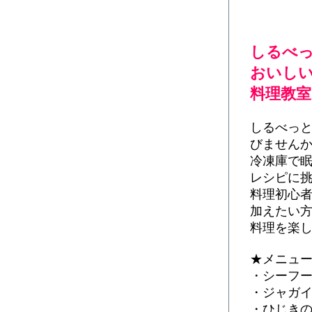
しるべ
おいしい
料理教室
しるべっ
びません
冷凍庫で
レシピに
料理初心
加えたい
料理を楽し
★メニュ
・シーフ
・ジャガ
・ひじき