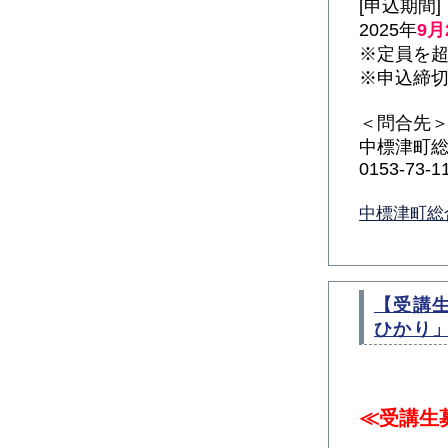
[申込期間]
2025年
9月
※定員を
※申込締
＜問合先
中標津町
0153-73-1
中標津町総
【受講
ひかり
≪受講生