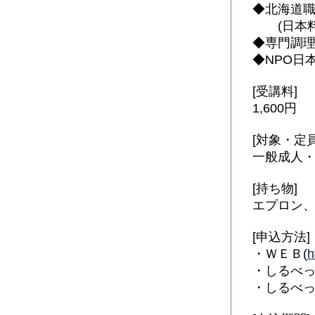
◆北海道
(日本料
◆専門調
◆NPO日
[受講料]
1,600円
[対象・定員
一般成人・
[持ち物]
エプロン
[申込方法]
・ＷＥＢ(
h
・しるべ
・しるべっと