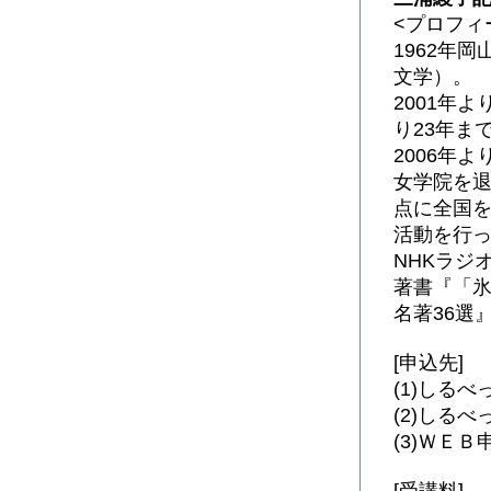
<プロフィ
1962年
文学）。
2001年
り23年ま
2006年
女学院を
点に全国
活動を行
NHKラジ
著書『「氷
名著36選
[申込先]
(1)しるべ
(2)しるべっ
(3)ＷＥＢ