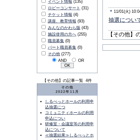
イベント情報
(135)
ロビーコンサート
(31)
■
11/01(火) 10:0
チケット情報
(4)
抽選につい
講座、教育情報
(93)
みんなのかわら版
(43)
【その他】の
施設使用の方へ
(255)
職員募集
(0)
パート職員募集
(0)
その他
(277)
AND
OR
【その他】の記事一覧 4件
その他
2022年11月
しるべっとホールの利用申
込抽選につ
コミュニティホールの利用
申込につい
研修室・会議室等の利用申
込について
≪抽選結果≫しるべっとホ