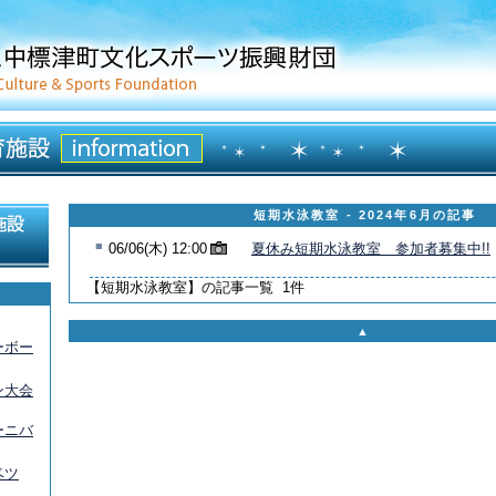
短期水泳教室 - 2024年6月の記事
■
06/06(木) 12:00
夏休み短期水泳教室 参加者募集中!!
【短期水泳教室】の記事一覧 1件
▲
ーボー
ン大会
ーニバ
ベツ