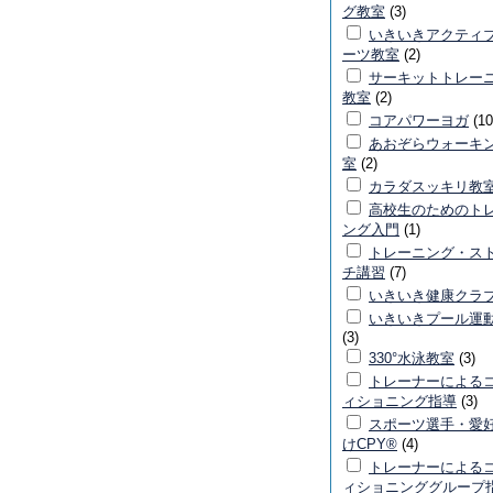
グ教室
(3)
いきいきアクティ
ーツ教室
(2)
サーキットトレー
教室
(2)
コアパワーヨガ
(10
あおぞらウォーキ
室
(2)
カラダスッキリ教
高校生のためのト
ング入門
(1)
トレーニング・ス
チ講習
(7)
いきいき健康クラ
いきいきプール運
(3)
330°水泳教室
(3)
トレーナーによる
ィショニング指導
(3)
スポーツ選手・愛
けCPY®
(4)
トレーナーによる
ィショニンググループ