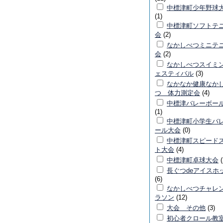
中標津町少年野球
(1)
中標津町ソフトテ
会
(2)
なかしべつミニテ
会
(2)
なかしべつスイミ
ェスティバル
(3)
なかなか健康なか
つ 体力測定会
(4)
中標津バレーボー
(1)
中標津町小学生バ
ール大会
(0)
中標津町スピード
ト大会
(4)
中標津町卓球大会
(
長ぐつdeアイスホ
(6)
なかしべつチャレ
ラソン
(12)
大会 その他
(3)
初心者クロール教