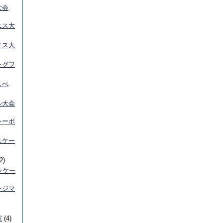
大会
ニス大
ニス大
ングフ
しべ
ル大会
レーボ
スケー
2)
ッケー
ンジマ
室
(4)