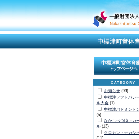
CATEGORY
お知らせ
(99)
中標津ソフトバレ
ル大会
(1)
中標津バドミント
(5)
なかしべつ陸上カ
ル
(13)
クロカン・ナカシ
(11)