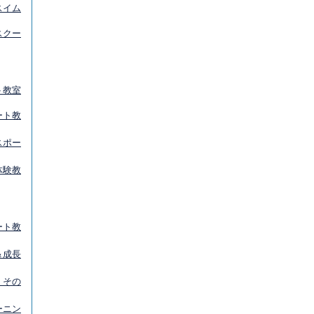
スイム
スクー
ト教室
ート教
スポー
体験教
ート教
＆成長
 その
ーニン