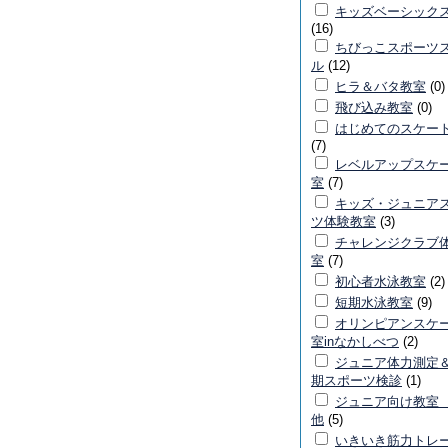
キッズベーシック
(16)
ちびっこスポーツ
ル
(12)
ヒラ＆バタ教室
(0)
飛び込み教室
(0)
はじめてのスケー
(7)
レベルアップスケ
室
(7)
キッズ・ジュニア
ツ体験教室
(3)
チャレンジクラブ
室
(7)
初心者水泳教室
(2)
短期水泳教室
(9)
オリンピアンスケ
室inなかしべつ
(2)
ジュニア体力測定
期スポーツ検診
(1)
ジュニア向け教室
他
(5)
いきいき筋力トレ