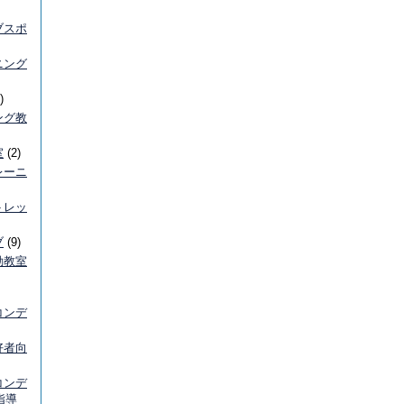
ブスポ
ニング
)
ング教
室
(2)
レーニ
トレッ
ブ
(9)
動教室
コンデ
好者向
コンデ
指導